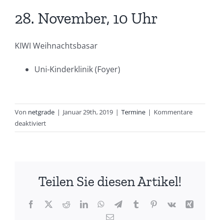
28. November, 10 Uhr
KIWI Weihnachtsbasar
Uni-Kinderklinik (Foyer)
Von
netgrade
|
Januar 29th, 2019
|
Termine
|
Kommentare
für
deaktiviert
28.
November,
10
Uhr
Teilen Sie diesen Artikel!
Facebook
X
Reddit
LinkedIn
WhatsApp
Telegram
Tumblr
Pinterest
Vk
Xing
E-