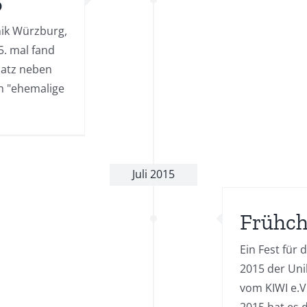
6
nik Würzburg,
5. mal fand
latz neben
ch "ehemalige
]
Juli 2015
Frühch
Ein Fest für 
2015 der Uni
vom KIWI e.V
2015 hat es 