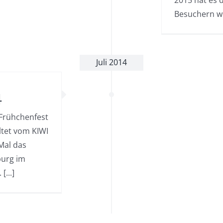
Besuchern wie
Juli 2014
4
. Frühchenfest
ltet vom KIWI
Mal das
burg im
[...]