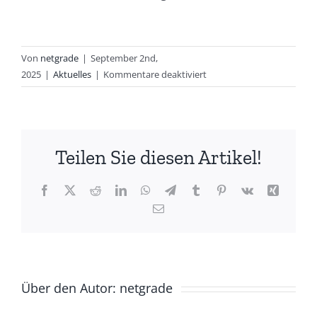
Von
netgrade
|
September 2nd,
für
2025
|
Aktuelles
|
Kommentare deaktiviert
1.
Hilfe
im
Säuglings-
Teilen Sie diesen Artikel!
und
Kleinkindalter
Facebook
X
Reddit
LinkedIn
WhatsApp
Telegram
Tumblr
Pinterest
Vk
Xing
E-
Mail
Über den Autor:
netgrade