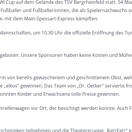
 KIWI Cup auf dem Gelände des TSV Bergrheinfeld statt. 54 
 Fußballer und Fußballerinnnen, die als Spielernachwuchs
. mit dem Main-Spessart-Express kämpften.
nnschaften, um 10.30 Uhr die offizielle Eröffnung des Tur
n geboten. Unsere Sponsoren haben keine Kosten und Mühe
n Form von bereits gewaschenem und geschnittenem Obst, w
„elkos“ gewinnen. Das Team von „Dr. Oetker“ servierte fri
onnten Kinder und Erwachsene tolle Preise gewinnen.
 Streifenwagen vor Ort, der besichtigt werden konnte. Auch
erschminken teilnehmen und die Theatergruppe „RatzFatz“ 