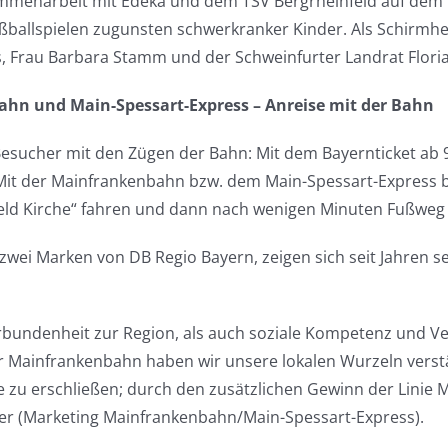
usammenarbeit mit Edeka und dem TSV Bergrheinfeld auf dem
ballspielen zugunsten schwerkranker Kinder. Als Schirmherr
es, Frau Barbara Stamm und der Schweinfurter Landrat Flo
ahn und Main-Spessart-Express – Anreise mit der Bahn
ucher mit den Zügen der Bahn: Mit dem Bayernticket ab 9,
! Mit der Mainfrankenbahn bzw. dem Main-Spessart-Express
einfeld Kirche“ fahren und dann nach wenigen Minuten Fuß
zwei Marken von DB Regio Bayern, zeigen sich seit Jahren se
bundenheit zur Region, als auch soziale Kompetenz und Ve
Mainfrankenbahn haben wir unsere lokalen Wurzeln verstär
zu erschließen; durch den zusätzlichen Gewinn der Linie M
er (Marketing Mainfrankenbahn/Main-Spessart-Express).